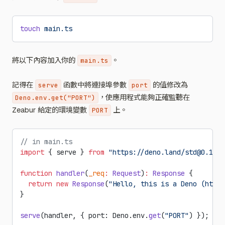
touch
 main.ts
將以下內容加入你的
。
main.ts
記得在
函數中將連接埠參數
的值修改為
serve
port
，使應用程式能夠正確監聽在
Deno.env.get("PORT")
Zeabur 給定的環境變數
上。
PORT
// in main.ts
import
 { serve } 
from
 "https://deno.land/std@0.140.
function
 handler
(
_req
:
 Request
)
:
 Response
 {
  return
 new
 Response
(
"Hello, this is a Deno (https
}
serve
(handler, { port: Deno.env.
get
(
"PORT"
) });