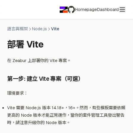
團隊帳單
貢獻獎勵計畫
教育夥伴
Homepage
Dashboard
社群
將擁有權轉移到團隊
開源贊助
銷售夥伴
GitHub
兌換活動碼
大使計畫
兌換預付卡
語言與框架
Node.js
Vite
隱私權政策
社群行為準則
部署 Vite
安全實踐
社群論壇
合規
在 Zeabur 上部署你的 Vite 專案。
服務條款
公平使用指南
濫用報告
第一步: 建立 Vite 專案（可選）
環境要求：
Vite 需要 Node.js 版本 14.18+，16+。然而，有些模板需要依賴
更高的 Node 版本才能正常運作，當你的套件管理工具發出警告
時，請注意升級你的 Node 版本。