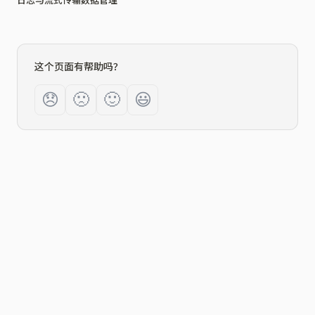
日志与流式传输
数据管理
这个页面有帮助吗？
😞
🙁
🙂
😃
2026
©
Zeabur Inc.