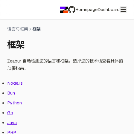
订阅与账单
Free Plan
Homepage
Dashboard
团队
Dev Plan
付款方式
GitHub
推荐与奖励
Pro Plan
退款政策
创建团队
合作伙伴计划
语言与框架
框架
Team Plan
发票与税号
管理成员
推荐计划
团队账单
贡献奖励计划
教育伙伴
框架
社区
转移所有权至团队
赞助
销售伙伴
兑换活动码
大使计划
兑换预付卡
Zeabur 自动检测您的语言和框架。选择您的技术栈查看具体的
隐私政策
社区行为准则
部署指南。
安全实践
社区论坛
Node.js
合规
Bun
服务条款
公平使用指南
Python
滥用回报
Go
Java
PHP