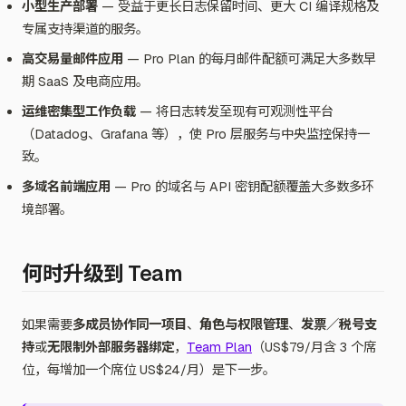
小型生产部署
— 受益于更长日志保留时间、更大 CI 编译规格及
专属支持渠道的服务。
高交易量邮件应用
— Pro Plan 的每月邮件配额可满足大多数早
期 SaaS 及电商应用。
运维密集型工作负载
— 将日志转发至现有可观测性平台
（Datadog、Grafana 等），使 Pro 层服务与中央监控保持一
致。
多域名前端应用
— Pro 的域名与 API 密钥配额覆盖大多数多环
境部署。
何时升级到 Team
如果需要
多成员协作同一项目
、
角色与权限管理
、
发票／税号支
持
或
无限制外部服务器绑定
，
Team Plan
（US$79/月含 3 个席
位，每增加一个席位 US$24/月）是下一步。