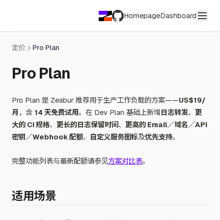
Homepage
Dashboard
GitHub
定价
Pro Plan
Pro Plan
Pro Plan 是 Zeabur 推荐用于生产工作负载的方案——
US$19/
月
，含
14 天免费试用
。在 Dev Plan 基础上新增
日志转发
、
更
大的 CI 规格
、
更长的日志保留时间
、
更高的 Email／域名／API
密钥／Webhook 配额
、
自定义服务图标
及
优先支持
。
完整功能列表与最新配额请参见
方案对比表
。
适用场景