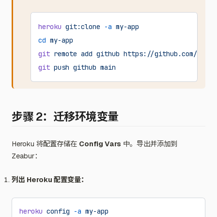
heroku
 git:clone
 -a
 my-app
cd
 my-app
git
 remote
 add
 github
 https://github.com/your-
git
 push
 github
 main
步骤 2：迁移环境变量
Heroku 将配置存储在
Config Vars
中。导出并添加到
Zeabur：
列出 Heroku 配置变量：
heroku
 config
 -a
 my-app