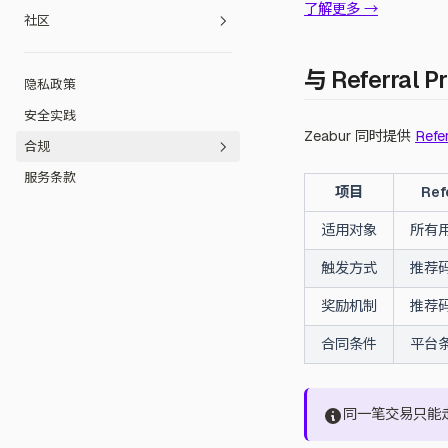
了解更多 →
Dart
Svelte Kit
Vapor
社区
静态网站
Umi
Flutter
大使计划
与 Referral 
.NET
Vite
Hugo
隐私政策
社区行为准则
框架
Waku
MkDocs
安全实践
社区论坛
Zeabur 同时提供
Refe
合规
服务条款
公平使用指南
项目
Ref
滥用回报
适用对象
所有
触发方式
推荐
奖励机制
推荐
合同条件
平台
同一笔交易只能走 