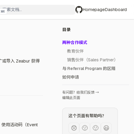
Homepage
Dashboard
⌘
K
GitHub
目录
两种合作模式
教育伙伴
销售伙伴（Sales Partner）
或导入 Zeabur 获得
与 Referral Program 的区隔
如何申请
有问题？给我们反馈 →
编辑此页面
这个页面有帮助吗？
使用活动码（Event
😞
🙁
🙂
😃