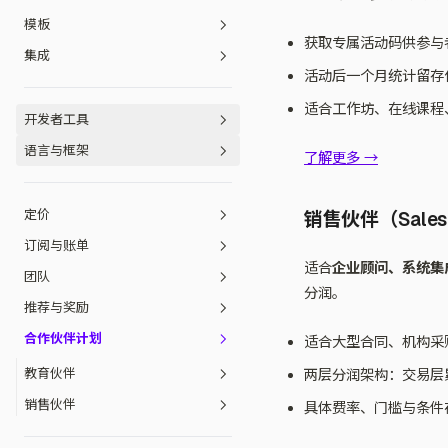
模板
导入 Bolt
Zeabur AI Hub
DNS 记录
REST API 参考
快速开始
Chrome 扩展
命令执行
迁移项目
服务内网
监控指标
文件管理
获取专属活动码供参与
集成
导入 Emergent
注册人资料
配额与超额计费
安装脚本详解
Zeabur 模板目录
VS Code / Cursor 扩展
构建规格
更新镜像引用
高可用性架构
备份与还原
在 Gemini Canvas 使用 Chrome 扩
活动后一个月统计留存
展部署
导入 Google AI Studio
域名管理
通过网关公网访问
模板格式
InsForge
Raycast 扩展
Gateway
配置文件管理
适合工作坊、在线课程、
Chrome 扩展
开发者工具
API 密钥管理
卸载
从模板 Fork Git 仓库
域名注册
概述
语言与框架
Webhook 配置
维护与更新模板
CLI
快速开始
了解更多 →
Claude Code Skills
Node.js
连接 AI IDE
定价
销售伙伴（Sales 
开放 API
Bun
用量与账单
Astro
订阅与账单
API 密钥
Java
Free Plan
Express
ElysiaJS
适合
企业顾问、系统集
团队
WebSocket 连接指南
PHP
Dev Plan
付款方式
NestJS
Hono
Spring Boot
分润。
推荐与奖励
Python
Pro Plan
退款政策
创建团队
Next.js
Laravel
合作伙伴计划
Go
适合大型合同、机构采
Team Plan
发票与税号
管理成员
推荐计划
Nue
Symfony
Django
Deno
团队账单
贡献奖励计划
教育伙伴
两层分润架构：交易层累
Nuxt
Flask
Rust
转移所有权至团队
赞助
销售伙伴
Qwik
Reflex
Fresh
具体费率、门槛与条件
兑换活动码
Swift
Remix
TypeScript
兑换预付卡