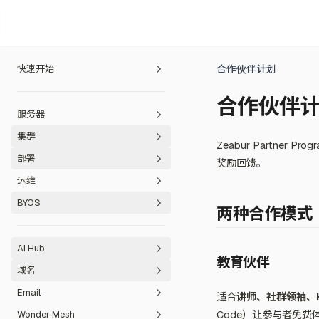
快速开始
合作伙伴计划
平台概览
合作伙伴
服务器
快速开始
集群
按需求开始
操作系统
Zeabur Partne
部署
最佳实践
购买服务器
概览
奖励回馈。
运维
迁移
注册服务器
购买集群
部署原理
BYOS
常见问题与支持
维护服务器
绑定现有集群
创建项目和服务
团队管理
从 Heroku 迁移
两种合作模式
共享集群（已停止服务）
部署方式
资源配置
AWS
从 Railway 迁移
常见问题与支持
创建项目
邀请成员
AI Hub
防火墙与安全设置
服务配置
部署管理
GCP
从 Vercel 迁移
寻求帮助
创建服务
Dockerfile
安全报告
使用量分析
教育伙伴
域名
项目管理
监控
从 Fly.io 迁移
验证账户
n8n 整合
自定义 Docker 镜像
环境变量
项目预算
版本回滚
Email
网络
数据管理
导入 Replit
SillyTavern 整合
注册域名
与 GitHub 集成
根目录
复制项目
扩展
暂停服务
健康检查
适合
讲师、社群领袖、H
Wonder Mesh
Code）让参与者免
导入 Lovable
读取用量与费用
域名管理
快速开始
一键部署按钮
监控路径
导出项目
公网存取
日志与流式传输
存储空间