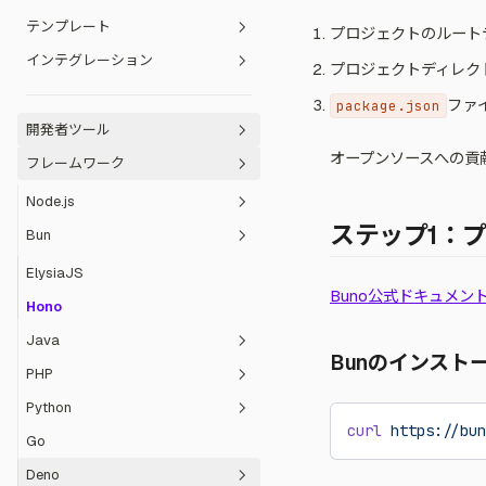
テンプレート
Bolt からのインポート
Zeabur AI Hub
DNS レコード
REST API リファレンス
スタート
Chrome 拡張機能
コマンド実行
プロジェクトの移行
プライベートネットワーキング
メトリクス
ファイル管理
プロジェクトのルート
インテグレーション
Emergent からのインポート
登録者プロファイル
クォータと超過課金
インストールスクリプト詳細
Zeabur テンプレートカタログ
VS Code / Cursor 拡張機能
ビルドスペック
イメージ参照の更新
ドメイン登録
バックアップと復元
プロジェクトディレク
Gemini Canvas から Chrome 拡張
機能でデプロイする
AI Studio からのインポート
ドメイン管理
ゲートウェイ経由のパブリックアク
テンプレート形式
InsForge
Raycast 拡張機能
高可用性
設定ファイル管理
ファ
package.json
セス
Chrome 拡張機能
開発者ツール
APIキー管理
テンプレートから Git リポジトリを
Gateway
概要
アンインストール
フォーク
オープンソースへの貢
フレームワーク
Webhook設定
CLI
クイックスタート
テンプレートのメンテナンスと更新
Claude Code Skills
Node.js
AI IDEの接続
ステップ1：
オープン API
Bun
使用量と請求
Astro
API キー
エクスプレス
ElysiaJS
Buno公式ドキュメン
WebSocket 接続ガイド
NestJS
Hono
Next.js
Java
Bunのインスト
Nue
PHP
Spring Boot
Nuxt
Python
Laravel
curl
 https://bun
Qwikプロジェクトのデプロイ
Go
Symfony
Django
Remix
Deno
Flask