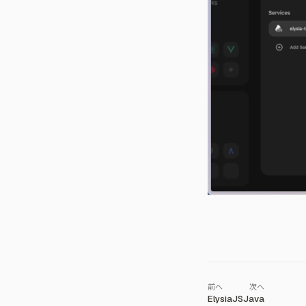
ElysiaJS
Java