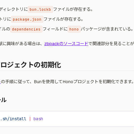
ディレクトリに
ファイルが存在する。
bun.lockb
トリに
ファイルが存在する。
package.json
イルの
フィールドに
パッケージが含まれている
dependencies
hono
献に興味がある場合は、
zbpackのソースコード
で関連部分を見ること
プロジェクトの初期化
ト
の手順に従って、Bunを使用してHonoプロジェクトを初期化できます
ール
.sh/install
 |
 bash