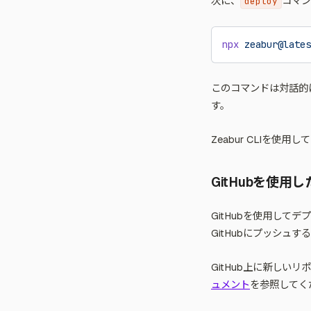
次に、
コマン
deploy
npx
 zeabur@lates
このコマンドは対話的
す。
Zeabur CLIを使
GitHubを使用
GitHubを使用して
GitHubにプッシュす
GitHub上に新し
ュメント
を参照してく