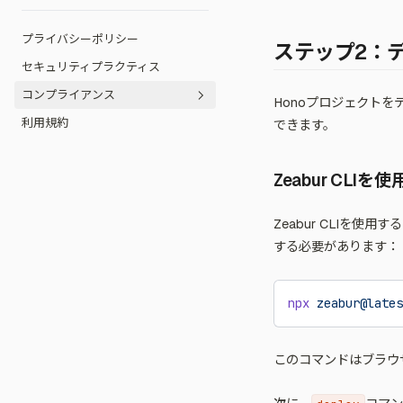
スポンサー
アンバサダープログラム
プリペイドカードの引き換え
プライバシーポリシー
コミュニティ行動規範
ステップ2：
セキュリティプラクティス
コミュニティフォーラム
コンプライアンス
Honoプロジェクトをデ
利用規約
できます。
公正利用ガイドライン
不正利用の報告
Zeabur CLI
Zeabur CLIを使
する必要があります：
npx
 zeabur@lates
このコマンドはブラウ