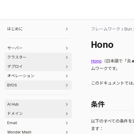
はじめに
フレームワーク
Bun
プラットフォーム概要
Hono
サーバー
クイックスタート
クラスター
ニーズから始める
オペレーティングシステム
Hono
（日本語で「炎
デプロイ
ベストプラクティス
サーバーを購入する
概要
ムワークです。
オペレーション
移行
サーバーを登録する
クラスターを購入する
デプロイの仕組み
このドキュメントでは、
BYOS
FAQ とサポート
サーバーを維護する
既存のクラスターを接続する
プロジェクトとサービスの作成
チーム管理
Heroku からの移行
共有クラスター（廃止）
デプロイ方法
リソース設定
AWS
Railway からの移行
FAQ とサポート
プロジェクト作成
メンバーの招待
条件
AI Hub
ファイアウォールとセキュリティ
サービス設定
デプロイ管理
GCP
Vercel からの移行
ヘルプを得る
サービス作成
Dockerfile
セキュリティレポート
使用量分析
ドメイン
プロジェクト管理
モニタリング
Fly.io からの移行
コミュニティ認証
n8n 統合
カスタム Docker イメージ
環境変数
プロジェクト予算
ロールバック
以下のすべての条件を満
Email
ネットワーキング
データ管理
Replit からのインポート
SillyTavern 統合
ドメイン登録
GitHub/Git 連携
ルートディレクトリ
プロジェクトのコピー
スケーリング
サービスの一時停止
ヘルスチェック
ます：
Wonder Mesh
Lovable からのインポート
使用量と料金の取得
ドメイン管理
クイックスタート
デプロイボタン
ウォッチパス
プロジェクトのエクスポート
パブリックネットワーキング
ログとストリーミング
ストレージ