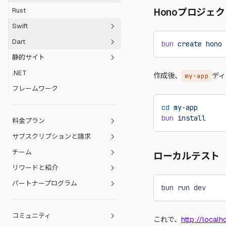
Svelte Kitのデプロイ
Rust
Honoプロジェ
Reflex
フレッシュ
Umi
Swift
TypeScript
Vite
Dart
Vapor
bun
 create
 hono
 
Waku
静的サイト
Flutter
.NET
Hugo
作成後、
ディ
my-app
フレームワーク
MkDocs
cd
 my-app
bun
 install
料金プラン
サブスクリプションと請求
Free プラン
チーム
Dev プラン
お支払い方法
ローカルテスト
リワードと紹介
Pro プラン
返金ポリシー
チームを作成する
パートナープログラム
Team プラン
請求書
メンバー管理
紹介プログラム
bun run dev
チーム請求
コントリビューション報酬プログラ
教育パートナー
ム
コミュニティ
チームへの所有権の移管
セールスパートナー
イベントコードの引き換え
これで、
http://local