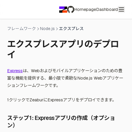
コミュニティ
チームへの所有権の移管
スポンサー
セールスパートナー
イベントコードの引き換え
Homepage
Dashboard
GitHub
アンバサダープログラム
プリペイドカードの引き換え
プライバシーポリシー
コミュニティ行動規範
フレームワーク
Node.js
エクスプレス
セキュリティプラクティス
コミュニティフォーラム
エクスプレスアプリのデプロ
コンプライアンス
イ
利用規約
公正利用ガイドライン
不正利用の報告
Express
は、Webおよびモバイルアプリケーションのための豊
富な機能を提供する、最小限で柔軟なNode.js Webアプリケー
ションフレームワークです。
1クリックでZeaburにExpressアプリをデプロイできます。
ステップ1: Expressアプリの作成（オプショ
ン）