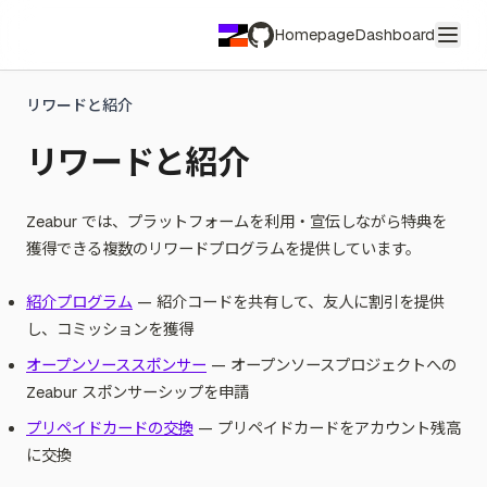
.NET
Vite
Hugo
アンバサダープログラム
プリペイドカードの引き換え
Homepage
Dashboard
フレームワーク
Waku
MkDocs
プライバシーポリシー
コミュニティ行動規範
GitHub
セキュリティプラクティス
コミュニティフォーラム
リワードと紹介
コンプライアンス
リワードと紹介
利用規約
公正利用ガイドライン
不正利用の報告
Zeabur では、プラットフォームを利用・宣伝しながら特典を
獲得できる複数のリワードプログラムを提供しています。
紹介プログラム
— 紹介コードを共有して、友人に割引を提供
し、コミッションを獲得
オープンソーススポンサー
— オープンソースプロジェクトへの
Zeabur スポンサーシップを申請
プリペイドカードの交換
— プリペイドカードをアカウント残高
に交換