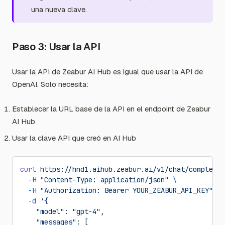
una nueva clave.
Paso 3: Usar la API
Usar la API de Zeabur AI Hub es igual que usar la API de
OpenAI. Solo necesita:
Establecer la URL base de la API en el endpoint de Zeabur
AI Hub
Usar la clave API que creó en AI Hub
curl
 https://hnd1.aihub.zeabur.ai/v1/chat/completio
  -H
 "Content-Type: application/json"
 \
  -H
 "Authorization: Bearer YOUR_ZEABUR_API_KEY"
 \
  -d
 '{
    "model": "gpt-4",
    "messages": [